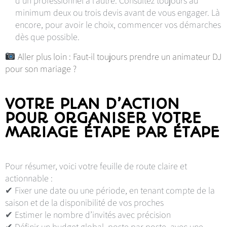
d’un professionnel à l’autre. Consultez toujours au
minimum deux ou trois devis avant de vous engager. Là
encore, pour avoir le choix, commencer vos démarches
dès que possible.
Aller plus loin : Faut-il toujours prendre un animateur DJ
pour son mariage ?
VOTRE PLAN D’ACTION
POUR ORGANISER VOTRE
MARIAGE ÉTAPE PAR ÉTAPE
Pour résumer, voici votre feuille de route claire et
actionnable :
✔ Fixer une date ou une période, en tenant compte de la
saison et de la disponibilité de vos proches
✔ Estimer le nombre d’invités avec précision
✔ Définir un budget global, poste par poste, avec une