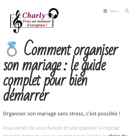
Menu
Comment organiser
son mariage : le guide
complet pour bien
démarrer
Organiser son mariage sans stress, c’est possible !
Vous venez de vous fiancer et une question s’impose
immédiatement : par où commencer ? Entre le
choix du