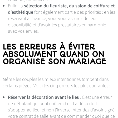
Enfin, la
sélection du fleuriste, du salon de coiffure et
d’esthétique
font également partie des priorités : en les
réservant à l’avance, vous vous assurez de leur
disponibilité et d’avoir les prestataires en harmonie
avec vos envies.
LES ERREURS À ÉVITER
ABSOLUMENT QUAND ON
ORGANISE SON MARIAGE
Même les couples les mieux intentionnés tombent dans
certains pièges. Voici les cinq erreurs les plus courantes :
Réserver la décoration avant le lieu.
C’est une erreur
de débutant qui peut coûter cher. La déco doit
s’adapter au lieu, et non l’inverse. Attendez d’avoir signé
votre contrat de salle avant de commander quoi que ce