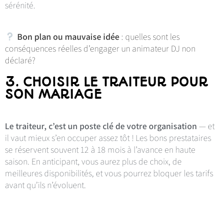
sérénité.
Bon plan ou mauvaise idée
: quelles sont les
conséquences réelles d’engager un animateur DJ non
déclaré?
3. CHOISIR LE TRAITEUR POUR
SON MARIAGE
Le traiteur, c’est un poste clé de votre organisation
— et
il vaut mieux s’en occuper assez tôt ! Les bons prestataires
se réservent souvent 12 à 18 mois à l’avance en haute
saison. En anticipant, vous aurez plus de choix, de
meilleures disponibilités, et vous pourrez bloquer les tarifs
avant qu’ils n’évoluent.