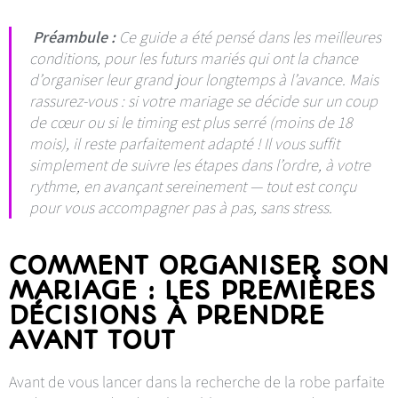
Préambule :
Ce guide a été pensé dans les meilleures
conditions, pour les futurs mariés qui ont la chance
d’organiser leur grand jour longtemps à l’avance. Mais
rassurez-vous : si votre mariage se décide sur un coup
de cœur ou si le timing est plus serré (moins de 18
mois), il reste parfaitement adapté ! Il vous suffit
simplement de suivre les étapes dans l’ordre, à votre
rythme, en avançant sereinement — tout est conçu
pour vous accompagner pas à pas, sans stress.
COMMENT ORGANISER SON
MARIAGE : LES PREMIÈRES
DÉCISIONS À PRENDRE
AVANT TOUT
Avant de vous lancer dans la recherche de la robe parfaite