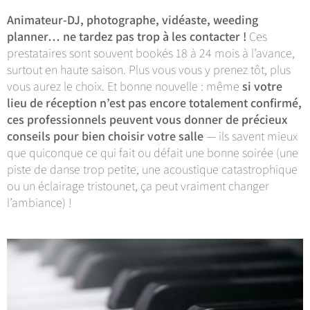
Animateur-DJ, photographe, vidéaste, weeding
planner… ne tardez pas trop à les contacter !
Ces
prestataires sont souvent bookés 18 à 24 mois à l’avance,
surtout en haute saison. Plus vous vous y prenez tôt, plus
vous aurez le choix. Et bonne nouvelle : même
si votre
lieu de réception n’est pas encore totalement confirmé,
ces professionnels peuvent vous donner de précieux
conseils pour bien choisir votre salle
— ils savent mieux
que quiconque ce qui fait ou défait une bonne soirée (une
piste de danse trop petite, une acoustique catastrophique
ou un éclairage tristounet, ça peut vraiment changer
l’ambiance) !