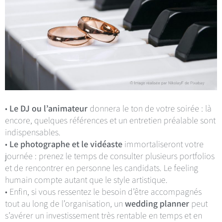
•
Le DJ ou l’animateur
donnera le ton de votre soirée : là
encore, quelques références et un entretien préalable sont
indispensables.
•
Le photographe et le vidéaste
immortaliseront votre
journée : prenez le temps de consulter plusieurs portfolios
et de rencontrer en personne les candidats. Le feeling
humain compte autant que le style artistique.
• Enfin, si vous ressentez le besoin d’être accompagnés
tout au long de l’organisation, un
wedding planner
peut
s’avérer un investissement très rentable en temps et en