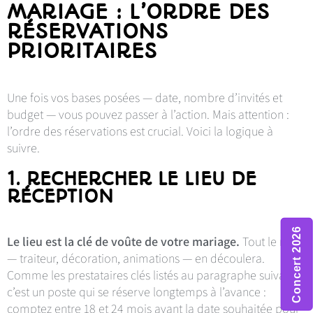
MARIAGE : L’ORDRE DES
RÉSERVATIONS
PRIORITAIRES
Une fois vos bases posées — date, nombre d’invités et
budget — vous pouvez passer à l’action. Mais attention :
l’ordre des réservations est crucial. Voici la logique à
suivre.
1. RECHERCHER LE LIEU DE
RÉCEPTION
Concert 2026
Le lieu est la clé de voûte de votre mariage.
Tout le reste
— traiteur, décoration, animations — en découlera.
Comme les prestataires clés listés au paragraphe suivant,
c’est un poste qui se réserve longtemps à l’avance :
comptez entre 18 et 24 mois avant la date souhaitée pour