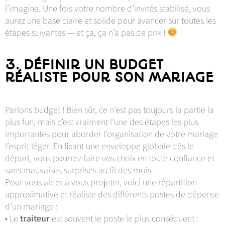
l’imagine. Une fois votre nombre d’invités stabilisé, vous
aurez une base claire et solide pour avancer sur toutes les
étapes suivantes — et ça, ça n’a pas de prix !
3. DÉFINIR UN BUDGET
RÉALISTE POUR SON MARIAGE
Parlons budget ! Bien sûr, ce n’est pas toujours la partie la
plus fun, mais c’est vraiment l’une des étapes les plus
importantes pour aborder l’organisation de votre mariage
l’esprit léger. En fixant une enveloppe globale dès le
départ, vous pourrez faire vos choix en toute confiance et
sans mauvaises surprises au fil des mois.
Pour vous aider à vous projeter, voici une répartition
approximative et réaliste des différents postes de dépense
d’un mariage :
• Le
traiteur
est souvent le poste le plus conséquent :