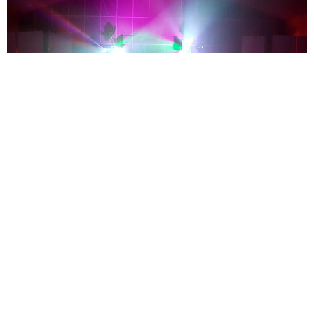
© Charly R.
« Charly , avec qui " vous vivrez un ( vrai )
moment d'exception " ! Le public présent lors
de l'inauguration de notre agence commerciale
était bluffé par sa voix ! Discret lors de
l'installation, sa voix vous rappelle ensuite qu'il
est bien là ! Un talent fou, on voudrait presque