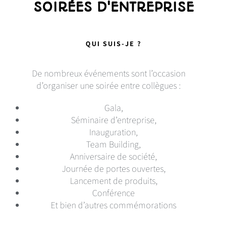
SOIRÉES D'ENTREPRISE
QUI SUIS-JE ?
De nombreux événements sont l’occasion
d’organiser une soirée entre collègues :
Gala,
Séminaire d’entreprise,
Inauguration,
Team Building,
Anniversaire de société,
Journée de portes ouvertes,
Lancement de produits,
Conférence
Et bien d’autres commémorations