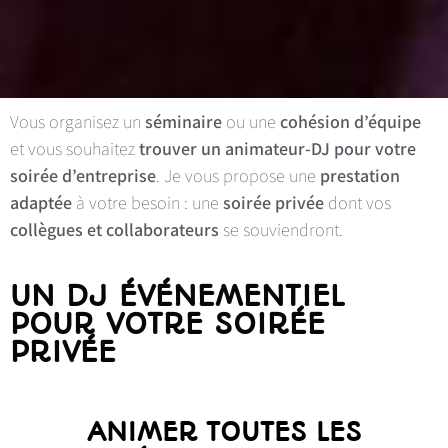
Vous organisez un
séminaire
ou une
cohésion d’équipe
et vous souhaitez
trouver un animateur-DJ pour votre
soirée d’entreprise
. Je vous propose une
prestation
adaptée
à votre besoin : une
soirée privée
dont vos
collègues et collaborateurs
se souviendront.
UN DJ ÉVÉNEMENTIEL
POUR VOTRE SOIRÉE
PRIVÉE
ANIMER TOUTES LES